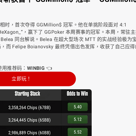
相时，首次夺得 GGMillion$ 冠军。他在单挑阶段面对 4:1
gon_”，赢下了 GGPoker 本周赛事的冠军。本周，常驻主持 
n Belea 同台解说。Belea 在超大型场次 MTT 的实战经验极为
elipe Boianovsky 最终凭借出色发挥，收获了自己应得
使用推荐码：
WINBIG
👈
立即玩！