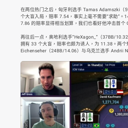
在两位热门之后，匈牙利选手 Tamas Adamszki（5
个大盲入局，赔率 7.54，事实上毫不需要“求助”。14 
7.86 的赔率显得相当划算，我们也看好他冲击首个 GGM
再往后一点，奥地利选手“HeXagon_”（37BB/10.
拥有 33 个大盲，赔率也颇为诱人，为 11.38。两
Eichenseher（24BB/14.06）与乌克兰选手 Andrii 