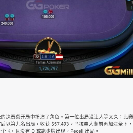
长的决赛桌开局中扮演了角色。第一位出局没让人等太久：比
硬币对决”后以第九名出局，收获 $57,493。乌拉圭人翻前再加注全
 K，且没有 Q 或跑步牌出现，Peceli 出局。