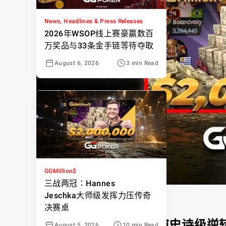
News, Headlines & Press Releases
2026年WSOP线上赛豪赢数百
万奖品与33条金手链等待夺取
August 6, 2026
3 min Read
GGMillion$
三战两冠：Hannes
Jeschka大师级发挥力压传奇
决赛桌
Felipe Boianovsky 上演史诗级逆转
August 5, 2026
10 min Read