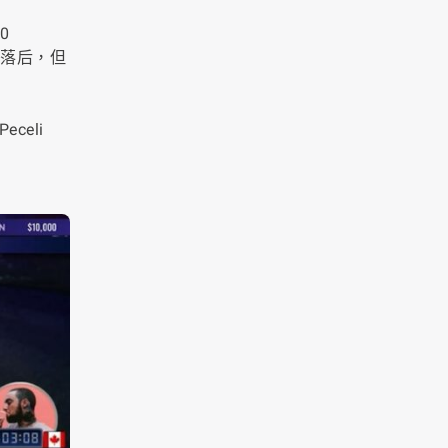
0
盲稍落后，但
celi