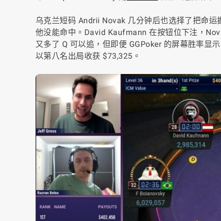
乌克兰短码 Andrii Novak 几分钟后也选择了把命运
他没能命中。David Kaufmann 在按钮位下注，No
又多了 Q 可以追，但即便 GGPoker 的屏幕胜率
以第八名出局收获 $73,325。