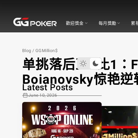
GGPoker
歡迎獎金
每月獎勵
累
Blog
/
GGMillion$
单挑落后至4比1：Fe
Boianovsky惊艳逆转
Latest Posts
June 10, 2026