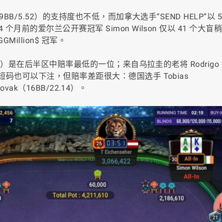
9BB/5.52）的支持度也不低，而加拿大选手“SEND HELP”以 5
个月前的爱尔兰公开赛冠军 Simon Wilson 仅以 41 个大
illion$ 冠军。
32）是在后半区中赔率最低的一位；来自乌拉圭的老将 Rodrigo Pe
个短码也可以下注，但赔率差距很大：德国选手 Tobias
Novak（16BB/22.14）。