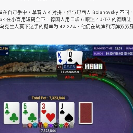
握在自己手中，拿着 A K 对拼，但与巴西人 Boianovsky 不同
vak 在小盲用短码全下，德国人用口袋 6 跟注。J-T-7 的翻牌让 N
显示乌克兰人赢下这手的概率为 42.22%，他仍在转牌和河牌双双