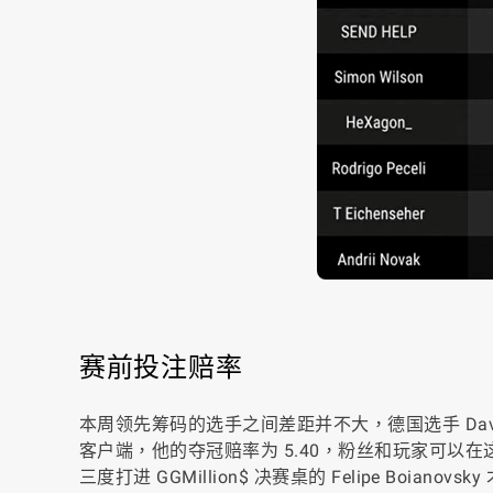
赛前投注赔率
本周领先筹码的选手之间差距并不大，德国选手 David K
客户端，他的夺冠赔率为 5.40，粉丝和玩家可以在
三度打进 GGMillion$ 决赛桌的 Felipe Boiano