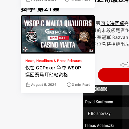
赛季 第21集
巴西选手 Felipe Boianovsky 在个人第
四次决赛桌
亮
的筹码劣势顽强反超，震惊本周赛事的末段领跑者“HeXa
Gross 搭档罗马尼亚籍、EPT 巴黎主赛冠军 Razva
在节目中为每手牌注入鲜活视角。多位名将相继出局，而 F
GGMillion$ 胜利。
News, Headlines & Press Releases
👉
仅在 GGPoker 争夺 WSOP
巡回赛马耳他站资格
August 5, 2026
3 min Read