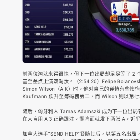
前两位淘汰来得很快，但下一位出局却足足等了 2
甚至差点上演双淘汰。（
2:54:20
）Felipe Boia
Simon Wilson（A K）时，他对自己的谨慎
Kaufmann 跃升至筹码榜第二，而 Wilson 则以第七
随后，匈牙利人 Tamas Adamszki 成为下一位出
在大盲用 A 3 正确跟注。翻牌面就发下两张 A，
近
加拿大选手“SEND HELP”紧随其后，以第五名出局