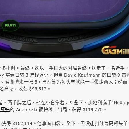
 个多小时。最终，这以一手巨大的对局告终，送走了一名选手
novsky 拿着口袋 8 选择退让，但当 David Kaufmann 的口袋 9
有些懊悔。若翻牌来一张 8，巴西筹码领头羊就能一手带走两人；然
名离场，收获 $93,517。
局者。两手牌之后，他在小盲拿着 J 9 全下，奥地利选手“HeXago
乎死追
的 Adamszki 很快线上出局，获得 $119,270。
，获得 $152,114。他拿着口袋 J 全下，但没能挡住筹码领头羊