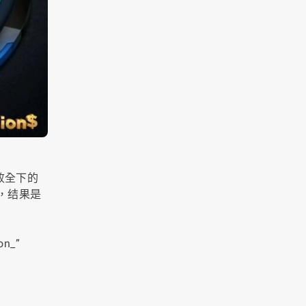
，
 击败全下的
而，结果是
n_”