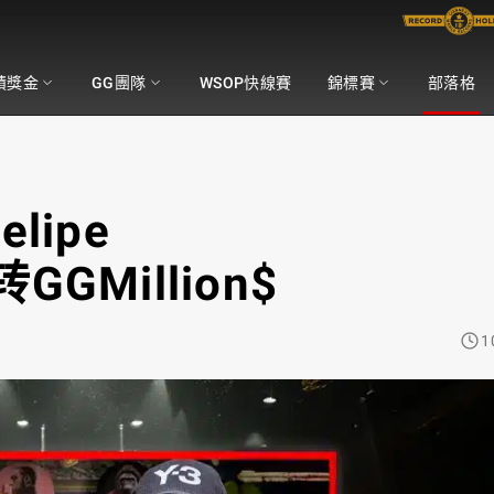
積獎金
GG團隊
WSOP快線賽
錦標賽
部落格
lipe
GGMillion$
1