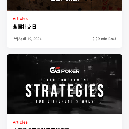
Articles
全国扑克日
April 19, 2026
9 min Read
Articles