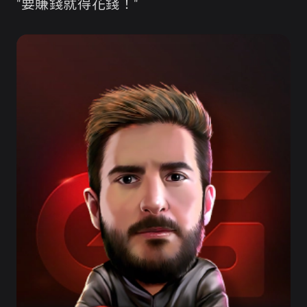
"要賺錢就得花錢！"