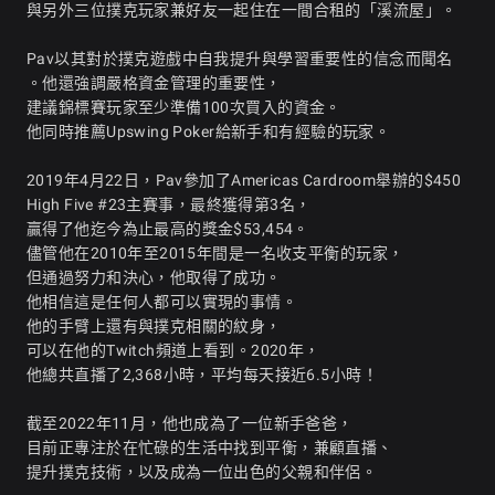
與另外三位撲克玩家兼好友一起住在一間合租的「溪流屋」。
Pav以其對於撲克遊戲中自我提升與學習重要性的信念而聞名
。他還強調嚴格資金管理的重要性，
建議錦標賽玩家至少準備100次買入的資金。
他同時推薦Upswing Poker給新手和有經驗的玩家。
2019年4月22日，Pav參加了Americas Cardroom舉辦的$450
High Five #23主賽事，最終獲得第3名，
贏得了他迄今為止最高的獎金$53,454。
儘管他在2010年至2015年間是一名收支平衡的玩家，
但通過努力和決心，他取得了成功。
他相信這是任何人都可以實現的事情。
他的手臂上還有與撲克相關的紋身，
可以在他的Twitch頻道上看到。2020年，
他總共直播了2,368小時，平均每天接近6.5小時！
截至2022年11月，他也成為了一位新手爸爸，
目前正專注於在忙碌的生活中找到平衡，兼顧直播、
提升撲克技術，以及成為一位出色的父親和伴侶。