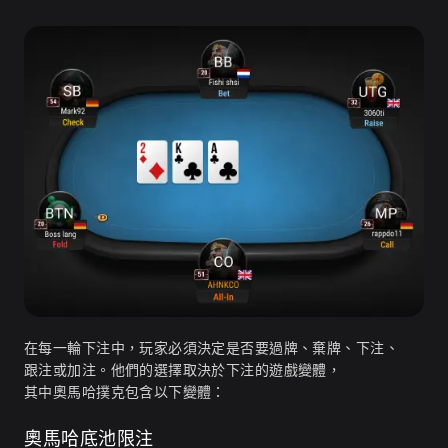
在每一輪下注中，玩家必須決定是否要過牌、棄牌、下注、
跟注或加注。他們的選擇取決於下注的遊戲變體，
其中奧馬哈撲克包含以下變體：
奧馬哈底池限注