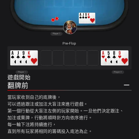
遊戲開始
翻牌前
當玩家收到自己的底牌後，
可以透過跟注或加注大盲注來進行遊戲。
第一個行動從大盲注左側的玩家開始。一旦他們決定跟注、
加注或棄牌，行動將順時針方向依序進行。
每一輪下注將持續進行，
直到所有玩家將相同的籌碼投入底池為止。