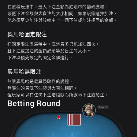
在這種玩法中，最大下注金額為底池中的籌碼總和。
最低下注金額與大盲注的大小相同。如果玩家選擇加注，
他必須至少加注與該輪中上一個下注或加注相同的金額。
奧馬哈固定限注
在固定限注奧馬哈中，底池最多只能加注四次，
且下注或加注的金額必須等於盲注的大小。
下注以預先設定的固定金額進行。
奧馬哈無限注
無限奧馬哈是最具侵略性的變體。
無限注的最低下注額與大盲注相同，
但玩家可以在任何下注階段隨心所欲地下注或加注。
Betting Round