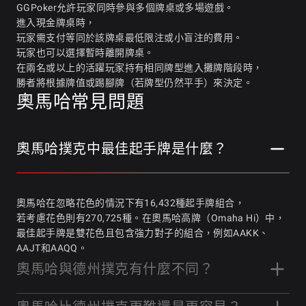
GGPoker允許玩家同時參與多個牌桌或多場遊戲。
進入現金牌桌時，
玩家需支付等同於該牌桌最低限注或小盲注的費用。
玩家也可以選擇暫時離開牌桌。
在兩名或以上的活躍玩家持有相同牌型進入攤牌階段時，
勝者將根據牌值或踢腳牌（若牌型仍然平手）來決定。
奧馬哈常見問題
奧馬哈撲克中最佳起手牌是什麼？
奧馬哈在忽略花色的情況下有16,432種起手牌組合，
若考慮花色則有270,725種。在奧馬哈高牌（Omaha Hi）中，
最佳起手牌是雙花色且包含強力對子的組合，例如AAKK、
AAJT和AAQQ。
奧馬哈與德州撲克有什麼不同？