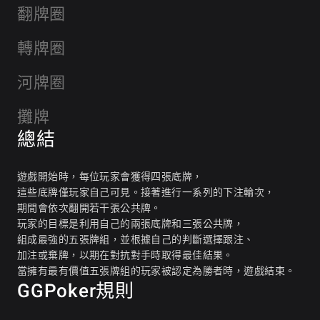
翻牌圈
在第一輪下注結束後，翻牌會正面朝上發到牌桌上。
轉牌圈
翻牌包含前三張公共牌。
當翻牌圈的下注回合結束後，轉牌會明牌發在牌桌上。
河牌圈
轉牌是第四張公共牌。
遊戲再次從按鈕位順時針方向的活躍玩家開始。
當轉牌圈結束後，河牌將面朝上發到公共牌區。
攤牌
在固定限注奧馬哈中，
河牌是奧馬哈撲克中的第五張也是最後一張公共牌。
總結
轉牌圈的下注和加注以大注的倍數進行。
當最後一輪下注結束後，剩下的活躍玩家必須亮牌。
最後一輪下注從莊家按順時針方向的第一位活躍玩家開始。
如果有多名玩家留在牌局中，
最後一位下注或加注的玩家需先亮牌。
遊戲開始時，每位玩家會獲得四張底牌，
如果最後一輪沒有任何下注，
這些底牌僅玩家自己可見。接著進行一系列的下注輪次，
則由按鈕位順時針方向的第一位玩家先亮牌。
期間會依次翻開若干張公共牌。
玩家的目標是利用自己的兩張底牌和三張公共牌，
所有玩家亮牌後，
組成最強的五張牌組，並根據自己的判斷選擇跟注、
擁有最佳五張牌組合的玩家將被宣佈為贏家。
加注或棄牌，以期在對抗對手時取得最佳結果。
如果出現相同牌型，底池將由擁有最佳牌型的玩家平分。
當擁有最有價值五張牌組的玩家被認定為勝者時，遊戲結束。
GGPoker規則