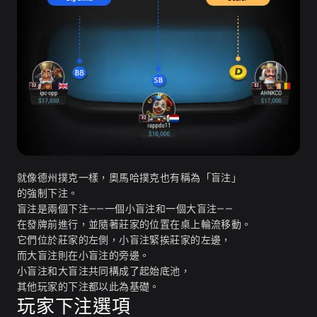
就像德州撲克一樣，奧馬哈撲克也有稱為「盲注」
的強制下注。
盲注是兩個下注——一個小盲注和一個大盲注——
在發牌前進行，並隨著莊家的位置在桌上輪流移動。
它們位於莊家的左側，小盲注緊挨莊家的左邊，
而大盲注則在小盲注的旁邊。
小盲注和大盲注共同構成了起始底池，
其他玩家的下注都以此為基礎。
玩家下注選項