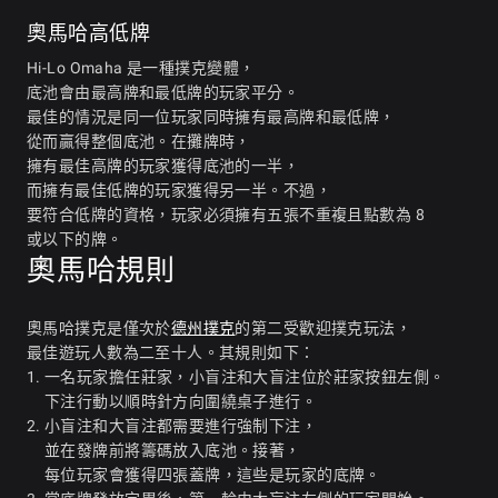
奧馬哈高低牌
Hi-Lo Omaha 是一種撲克變體，
底池會由最高牌和最低牌的玩家平分。
最佳的情況是同一位玩家同時擁有最高牌和最低牌，
從而贏得整個底池。在攤牌時，
擁有最佳高牌的玩家獲得底池的一半，
而擁有最佳低牌的玩家獲得另一半。不過，
要符合低牌的資格，玩家必須擁有五張不重複且點數為 8
或以下的牌。
奧馬哈規則
奧馬哈撲克是僅次於
德州撲克
的第二受歡迎撲克玩法，
最佳遊玩人數為二至十人。其規則如下：
一名玩家擔任莊家，小盲注和大盲注位於莊家按鈕左側。
下注行動以順時針方向圍繞桌子進行。
小盲注和大盲注都需要進行強制下注，
並在發牌前將籌碼放入底池。接著，
每位玩家會獲得四張蓋牌，這些是玩家的底牌。