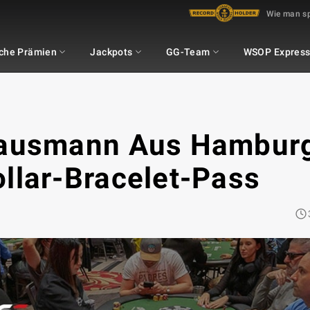
Wie man sp
che Prämien
Jackpots
GG-Team
WSOP Expres
Hausmann Aus Hambur
llar-Bracelet-Pass