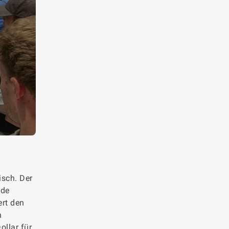
isch. Der
nde
ert den
n
ollar für