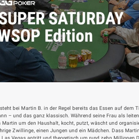
eht bei Martin B. in der Regel bereits das Essen auf dem T
n – und das ganz klassisch. Während seine Frau als leite
 Martin um den Haushalt, kocht, putzt, wäscht und organisi
hrige Zwillinge, einen Jungen und ein Mädchen. Dass Marti
 Las Vegas antritt und theoretisch um rund zehn Millionen D