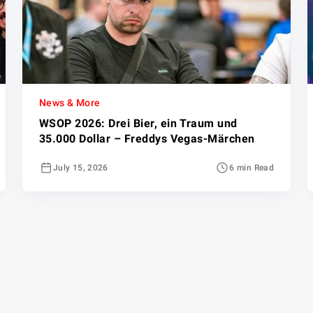
News & More
WSOP 2026: Drei Bier, ein Traum und
35.000 Dollar – Freddys Vegas-Märchen
July 15, 2026
6 min Read