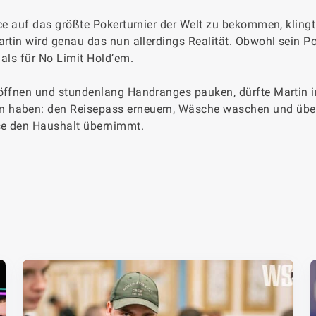
nce auf das größte Pokerturnier der Welt zu bekommen, klingt
artin wird genau das nun allerdings Realität. Obwohl sein P
als für No Limit Hold’em.
 öffnen und stundenlang Handranges pauken, dürfte Martin 
n haben: den Reisepass erneuern, Wäsche waschen und übe
se den Haushalt übernimmt.