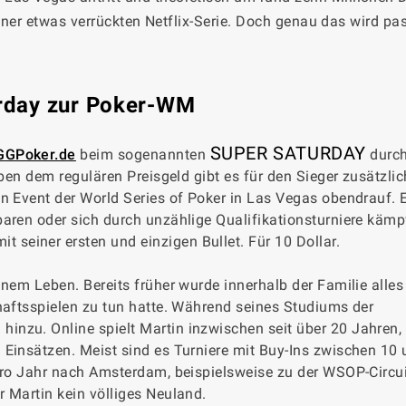
 einer etwas verrückten Netflix-Serie. Doch genau das wird pa
urday zur Poker-WM
SUPER SATURDAY
GGPoker.de
beim sogenannten
durch
eben dem regulären Preisgeld gibt es für den Sieger zusätzli
n Event der World Series of Poker in Las Vegas obendrauf. 
paren oder sich durch unzählige Qualifikationsturniere kämp
einer ersten und einzigen Bullet. Für 10 Dollar.
nem Leben. Bereits früher wurde innerhalb der Familie alles 
haftsspielen zu tun hatte. Während seines Studiums der
nzu. Online spielt Martin inzwischen seit über 20 Jahren,
 Einsätzen. Meist sind es Turniere mit Buy-Ins zwischen 10
 pro Jahr nach Amsterdam, beispielsweise zu der WSOP-Circu
 Martin kein völliges Neuland.