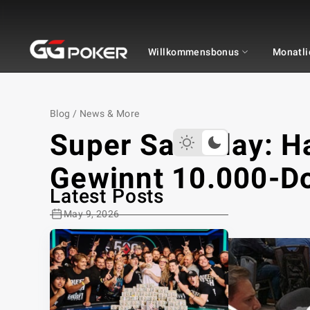
GGPOKER
Willkommensbonus
Monatli
Blog
/
News & More
Super Saturday: 
Gewinnt 10.000-Do
Latest Posts
May 9, 2026