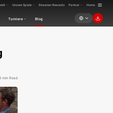
ielt
Unsere Spiele
Streamer Rewards
Partner
Home
s
Turniere
Blog
g
3 min Read