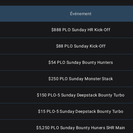
Événement
$888 PLO Sunday HR Kick-Off
$88 PLO Sunday Kick-Off
$54 PLO Sunday Bounty Hunters
$250 PLO Sunday Monster Stack
$150 PLO-5 Sunday Deepstack Bounty Turbo
$15 PLO-5 Sunday Deepstack Bounty Turbo
$5,250 PLO Sunday Bounty Huners SHR Main