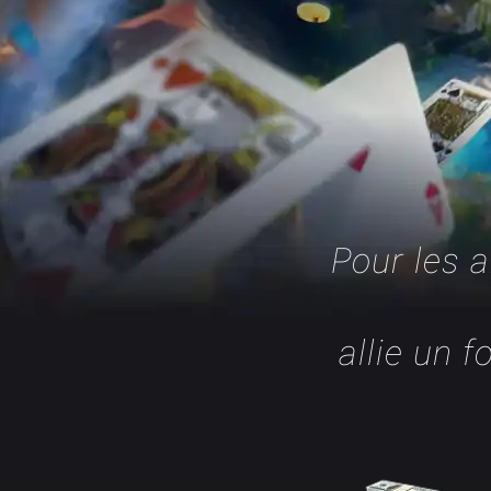
Pour les a
allie un 