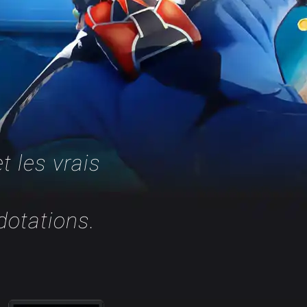
t les vrais
dotations.