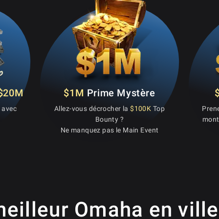
$20M
$1M
Prime Mystère
r avec
Allez-vous décrocher la
$100K
Top
Prene
Bounty ?
mont
Ne manquez pas le Main Event
meilleur Omaha en ville