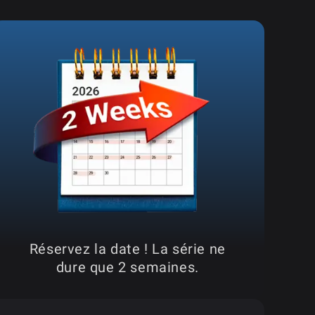
Réservez la date ! La série ne
dure que 2 semaines.