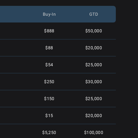
Buy-In
GTD
$888
$50,000
$88
$20,000
$54
$25,000
$250
$30,000
$150
$25,000
$15
$20,000
$5,250
$100,000