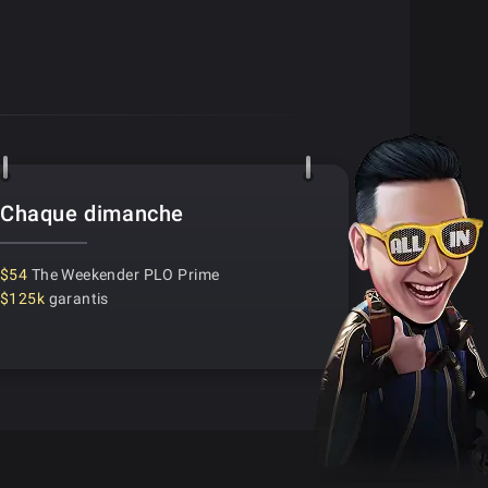
Chaque dimanche
$54
The Weekender PLO Prime
$125k
garantis