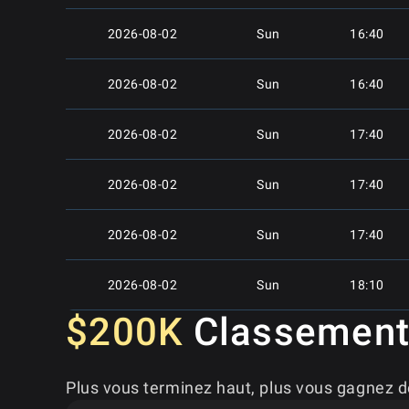
2026-08-02
Sun
16:40
2026-08-02
Sun
16:40
2026-08-02
Sun
17:40
2026-08-02
Sun
17:40
2026-08-02
Sun
17:40
2026-08-02
Sun
18:10
$200K
Classement 
2026-08-02
Sun
18:10
Plus vous terminez haut, plus vous gagnez d
2026-08-02
Sun
18:10