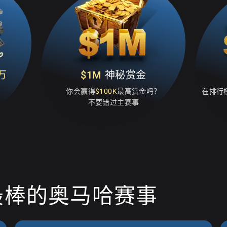
0万
$1M
神秘赏金
你会赢得
$100K
最高赏金吗？
在排行
不要错过主赛事
最棒的奥马哈赛事