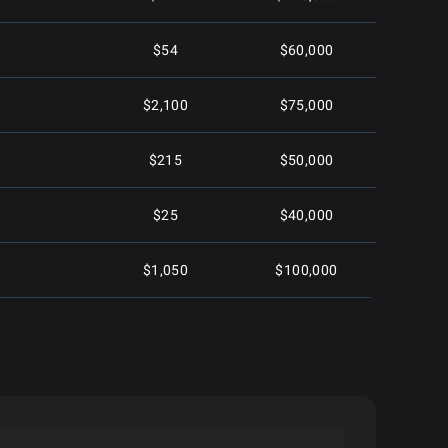
$54
$60,000
$2,100
$75,000
$215
$50,000
$25
$40,000
$1,050
$100,000
$250
$50,000
$25
$30,000
$10,000
$500,000