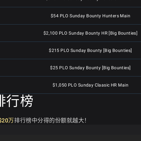
$54 PLO Sunday Bounty Hunters Main
$2,100 PLO Sunday Bounty HR [Big Bounties]
$215 PLO Sunday Bounty [Big Bounties]
$25 PLO Sunday Bounty [Big Bounties]
$1,050 PLO Sunday Claasic HR Main
排行榜
$250 PLO Sunday Classic Main Event
$20万
排行榜中分得的份额就越大！
$25 PLO Sunday Classic Mini Main
$10,000 PLO Sunday Super HR, $500K GTD