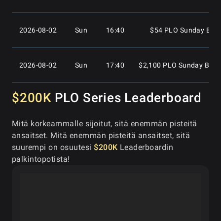
2026-08-02
Sun
16:40
$54 PLO Sunday Boun
2026-08-02
Sun
17:40
$2,100 PLO Sunday Bount
$200K
PLO Series Leaderboard
2026-08-02
Sun
17:40
$215 PLO Sunday Boun
Mitä korkeammalle sijoitut, sitä enemmän pisteitä
ansaitset. Mitä enemmän pisteitä ansaitset, sitä
2026-08-02
Sun
17:40
$25 PLO Sunday Bount
suurempi on osuutesi
$200K
Leaderboardin
palkintopotista!
2026-08-02
Sun
18:10
$1,050 PLO Sunday 
2026-08-02
Sun
18:10
$250 PLO Sunday Cla