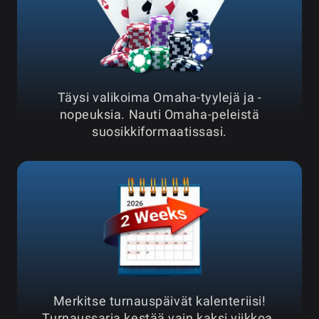
Täysi valikoima Omaha-tyylejä ja -
nopeuksia. Nauti Omaha-peleistä
suosikkiformaatissasi.
Merkitse turnauspäivät kalenteriisi!
Turnaussarja kestää vain kaksi viikkoa.