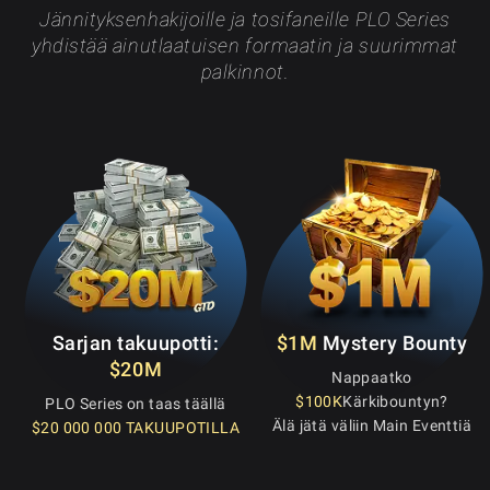
Jännityksenhakijoille ja tosifaneille PLO Series
yhdistää ainutlaatuisen formaatin ja suurimmat
palkinnot.
Sarjan takuupotti:
$1M
Mystery Bounty
$20M
Nappaatko
$100K
Kärkibountyn?
PLO Series on taas täällä
Älä jätä väliin Main Eventtiä
$20 000 000 TAKUUPOTILLA