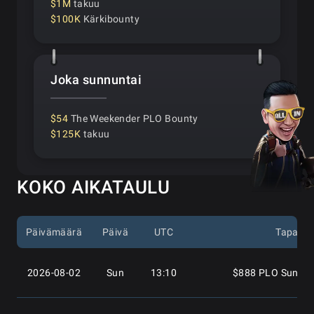
$1M
takuu
$100K
Kärkibounty
Joka sunnuntai
$54
The Weekender PLO Bounty
$125K
takuu
KOKO AIKATAULU
Päivämäärä
Päivä
UTC
Tapaht
2026-08-02
Sun
13:10
$888 PLO Sunday