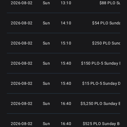
2026-08-02
Sun
13:10
$88 PLO Sunda
2026-08-02
Sun
14:10
$54 PLO Sunday B
2026-08-02
Sun
15:10
$250 PLO Sunday 
2026-08-02
Sun
15:40
$150 PLO-5 Sunday Dee
2026-08-02
Sun
15:40
$15 PLO-5 Sunday Deep
2026-08-02
Sun
16:40
$5,250 PLO Sunday Bou
2026-08-02
Sun
16:40
$525 PLO Sunday Boun