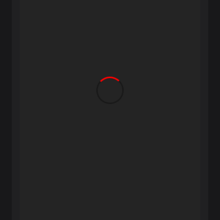
2026-08-02
Sun
18:10
$25 PLO Sunday Cl
2026-08-02
Sun
19:10
$10,000 PLO Sunday S
$525 PLO Sunday Secr
2026-08-02
Sun
19:10
Bount
2026-08-02
Sun
19:10
$54 PLO Sunday Secret 
The Weekender PLO Bou
2026-08-02
Sun
20:00
[Final S
2026-08-02
Sun
20:10
$525 PLO-5 Sunday Fa