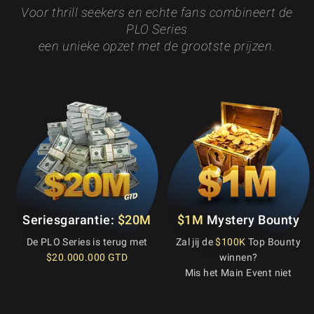
Voor thrill seekers en echte fans combineert de
PLO Series
een unieke opzet met de grootste prijzen.
Seriesgarantie:
$20M
$1M
Mystery Bounty
De PLO Series is terug met
Zal jij de
$100K
Top Bounty
$20.000.000 GTD
winnen?
Mis het Main Event niet