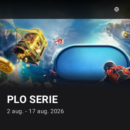
GGPOKER
PLO SERIE
2 aug. - 17 aug. 2026