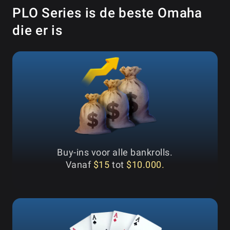
PLO Series is de beste Omaha
die er is
Buy-ins voor alle bankrolls.
Vanaf
$15
tot
$10.000.