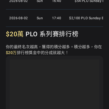
2026-08-02
Sun
16:40
$54 PLO Sunday Bou
2026-08-02
Sun
17:40
$2,100 PLO Sunday Boun
$20萬
PLO 系列賽排行榜
2026-08-02
Sun
17:40
$215 PLO Sunday Boun
你的最終名次越高，獲得的積分越多。積分越多，你在
$20万
排行榜獎金中的分成就越大！
2026-08-02
Sun
17:40
$25 PLO Sunday Boun
2026-08-02
Sun
18:10
$1,050 PLO Sunday 
2026-08-02
Sun
18:10
$250 PLO Sunday Cl
2026-08-02
Sun
18:10
$25 PLO Sunday Cl