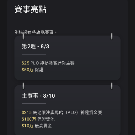
賽事亮點
別錯過這些旗艦賽事。
第2週 - 8/3
$25
PLO 神秘懸賞迷你主賽
$50万
保證
主賽事 - 8/10
$215
底池限注奧馬哈（PLO）神秘賞金賽
$100万
保證獎池
$10万
最高賞金