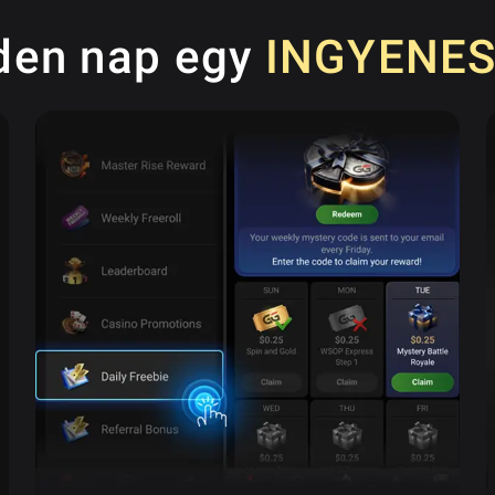
den nap egy
INGYENE