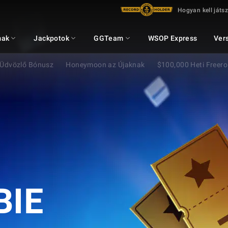
Hogyan kell játs
mak
Jackpotok
GGTeam
WSOP Express
Ver
Üdvözlő Bónusz
Honeymoon az Újaknak
$100,000 Heti Freerol
BIE