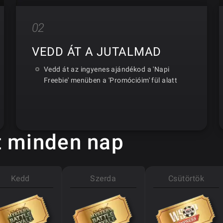
02
VEDD ÁT A JUTALMAD
Vedd át az ingyenes ajándékod a 'Napi
Freebie' menüben a 'Promócióim' fül alatt
t minden nap
Kedd
Szerda
Csütörtök