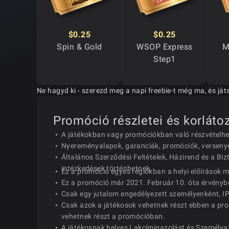
$0.25
$0.25
Spin & Gold
WSOP Express
M
Step1
Ne hagyd ki - szerezd meg a napi freebie-t még ma, és j
Promóció részletei és korláto
A játékokban vagy promóciókban való részvételhez
Nyereményalapok, garanciák, promóciók, versenye
Általános Szerződési Feltételek, Házirend és a B
intézkedések történhetnek.
Ez a promóció egyes régiókban a helyi előírások mi
Ez a promóció már 2021. Február 10. óta érvényb
Csak egy jutalom engedélyezett személyenként, I
Csak azok a játékosok vehetnek részt ebben a pr
vehetnek részt a promócióban.
A játékosnak helyes Lakcímigazolást és Személy