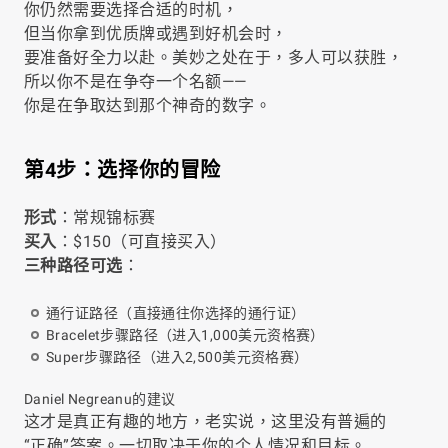
你仍然需要选择合适的时机，
但当你拿到优质牌或遇到好机会时，
要准备好全力以赴。美妙之处在于，多人可以获胜，
所以你不是在争夺一个名额——
你是在争取达到那个神奇的数字。
第4步：选择你的冒险
形式
：常规锦标赛
买入
：$150（可直接买入）
三种路径可选
：
通行证路径（直接通往你选择的通行证）
Bracelet步骤路径（进入1,000美元资格赛）
Super步骤路径（进入2,500美元资格赛）
Daniel Negreanu的建议
这才是真正有趣的地方，老实说，这里没有普遍的
“正确”答案。一切取决于你的个人情况和目标。