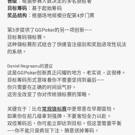
晋级
：根据参赛人数决定的多名获胜者
目标筹码
：基于起始筹码
奖品结构
：根据场地规模分配第4步门票
第3步提供了GGPoker的另一项创新——
目标筹码锦标赛。
这种锦标赛形式结合了快速盲注级别和奖励进攻性玩法
的系统。
Daniel Negreanu的建议
这是GGPoker创新真正闪耀的地方，老实说，这很棒。
目标筹码形式意味着你不需要坚持到最后——
你只需要在正确的时间运气好。
这完全改变了你对传统锦标赛的策略。
关键在于：比在
常规锦标赛
中更愿意在早期冒险。
如果你在前几级拿到强牌，不要害怕全力以赴。
双倍筹码后，你可能立即达到目标。但这里需要平衡
——你不能只是疯狂下注，随意送掉筹码。