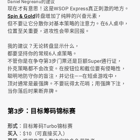
Daniel Negreanu的建议
现在才有意思！这是WSOP Express真正刺激的地方。
Spin & Gold
转盘增加了纯粹的兴奋元素，
但不要让它分散你对基本策略的注意力。在6人桌中，
位置至关重要，进攻性会带来回报。
我的建议？无论转盘显示什么，
都要坚持你的常规6人桌策略。
不管你是在争夺第3步门票还是巨额Super通行证，
扑克策略都不会改变。在按钮位和截位要有侵略性，
聪明地防守你的盲注，并记住——在短桌游戏中，
顶对通常是最强牌。不要玩得太花哨；用强牌下注，
当你落后时果断弃牌。
第3步：目标筹码锦标赛
形式
：目标筹码Turbo锦标赛
买入
：$10（可直接买入）