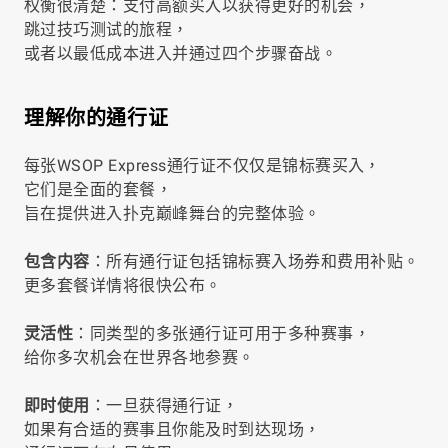
权衡很清楚：支付高额买入以获得更好的机会，
跳过技巧测试的旅程，
或者以最低成本进入并通过四个步骤奋战。
理解你的通行证
每张WSOP Express通行证不仅仅是锦标赛买入，
它们是全面的套餐，
旨在提供进入扑克巅峰舞台的完整体验。
包含内容
：所有通行证包括锦标赛入场券和费用补贴。
更多套餐详情将很快公布。
灵活性
：同类型的多张通行证可用于多种赛事，
给你多次机会在世界各地参赛。
即时使用
：一旦获得通行证，
如果有合适的赛事且你能及时到达现场，