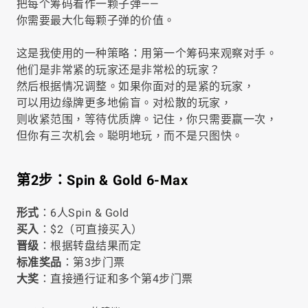
把每个筹码看作一颗子弹——
你需要最大化每颗子弹的价值。
这是我使用的一种策略：用第一个筹码来观察对手。
他们是非常紧的玩家还是非常松的玩家？
然后根据情况调整。如果你面对的是紧的玩家，
可以用边缘牌更多地偷盲。对松散的玩家，
则收紧范围，等待优质牌。记住，你只需要赢一次，
但你有三次机会。聪明地玩，而不是只图快。
第2步：Spin & Gold 6-Max
形式
：6人Spin & Gold
买入
：$2（可直接买入）
晋级
：根据转盘结果而定
标准奖品
：第3步门票
大奖
：直接通行证和多个第4步门票