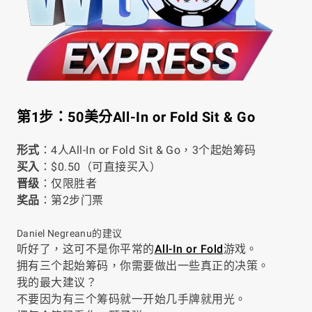
第1步：50美分All-In or Fold Sit & Go
形式
：4人All-In or Fold Sit & Go，3个起始筹码
买入
：$0.50（可直接买入）
晋级
：仅限胜者
奖品
：第2步门票
Daniel Negreanu的建议
听好了，这可不是你平常的
All-In or Fold
游戏。
拥有三个起始筹码，你需要做出一些真正的决策。
我的最大建议？
不要因为有三个筹码就一开始几手牌就用光。